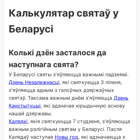
Калькулятар святаў у
Беларусі
Колькі дзён засталося да
наступнага свята?
У Беларусі святы з'яўляюцца важнымі падзеямі.
Дзень Незалежнасці
, які святкуецца 3 ліпеня,
з'яўляецца адным з галоўных дзяржаўных
святаў. Таксама важным днём з'яўляецца
Дзень
Канстытуцыі
, які адзначае юрыдычную аснову
нашай дзяржавы.
Калядкі
, якія святкуюцца 7 студзеня, з'яўляюцца
важным рэлігійным святам у Беларусі. Пасля
Калядаў наступае
Новы год
, які адзначаецца з