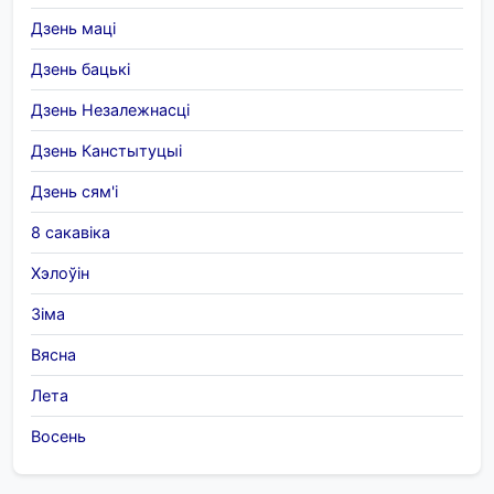
Дзень маці
Дзень бацькі
Дзень Незалежнасці
Дзень Канстытуцыі
Дзень сям'і
8 сакавіка
Хэлоўін
Зіма
Вясна
Лета
Восень