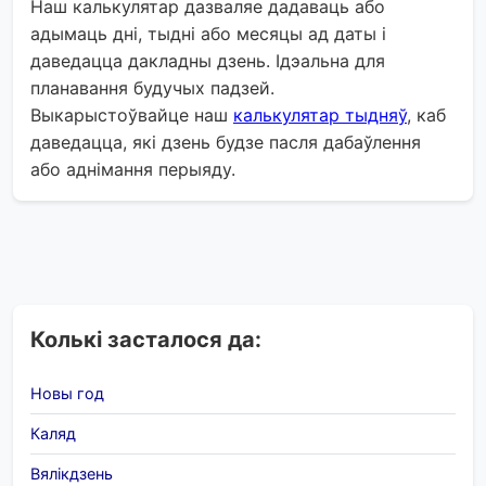
Наш калькулятар дазваляе дадаваць або
адымаць дні, тыдні або месяцы ад даты і
даведацца дакладны дзень. Ідэальна для
планавання будучых падзей.
Выкарыстоўвайце наш
калькулятар тыдняў
, каб
даведацца, які дзень будзе пасля дабаўлення
або аднімання перыяду.
Колькі засталося да:
Новы год
Каляд
Вялікдзень