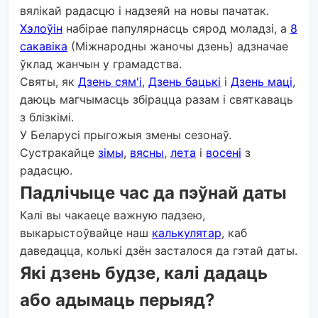
вялікай радасцю і надзеяй на новы пачатак.
Хэлоўін
набірае папулярнасць сярод моладзі, а
8
сакавіка
(Міжнародны жаночы дзень) адзначае
ўклад жанчын у грамадства.
Святы, як
Дзень сям'і
,
Дзень бацькі
і
Дзень маці
,
даюць магчымасць збірацца разам і святкаваць
з блізкімі.
У Беларусі прыгожыя змены сезонаў.
Сустракайце
зімы
,
вясны
,
лета
і
восені
з
радасцю.
Падлічыце час да пэўнай даты
Калі вы чакаеце важную падзею,
выкарыстоўвайце наш
калькулятар
, каб
даведацца, колькі дзён засталося да гэтай даты.
Які дзень будзе, калі дадаць
або адымаць перыяд?