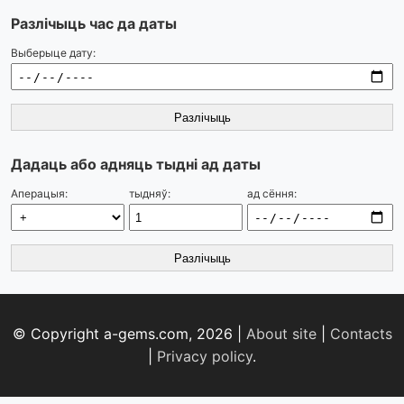
Разлічыць час да даты
Выберыце дату:
Разлічыць
Дадаць або адняць тыдні ад даты
Аперацыя:
тыдняў:
ад сёння:
Разлічыць
© Copyright a-gems.com, 2026 |
About site
|
Contacts
|
Privacy policy
.