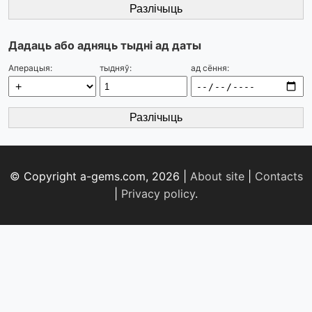
Разлічыць
Дадаць або адняць тыдні ад даты
Аперацыя:
тыдняў:
ад сёння:
Разлічыць
© Copyright a-gems.com, 2026 |
About site
|
Contacts
|
Privacy policy
.