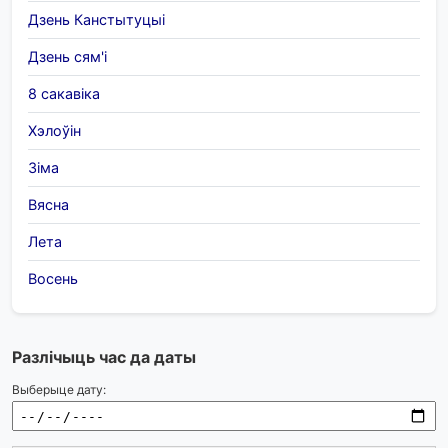
Дзень Канстытуцыі
Дзень сям'і
8 сакавіка
Хэлоўін
Зіма
Вясна
Лета
Восень
Разлічыць час да даты
Выберыце дату: