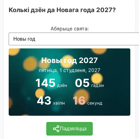
Колькі дзён да Новага года 2027?
Абярыце свята:
Новы год 2027
пятніца, 1 студзеня, 2027
145
05
дзён
гадзін
43
16
хвілін
секунд
Падзяліцца