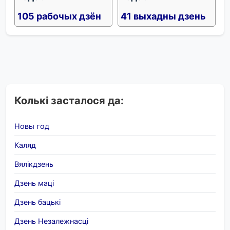
105 рабочых дзён
41 выхадны дзень
Колькі засталося да:
Новы год
Каляд
Вялікдзень
Дзень маці
Дзень бацькі
Дзень Незалежнасці