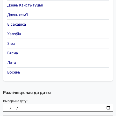
Дзень Канстытуцыі
Дзень сям'і
8 сакавіка
Хэлоўін
Зіма
Вясна
Лета
Восень
Разлічыць час да даты
Выберыце дату: