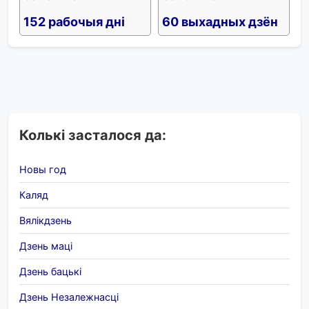
152 рабочыя дні
60 выхадных дзён
Колькі засталося да:
Новы год
Каляд
Вялікдзень
Дзень маці
Дзень бацькі
Дзень Незалежнасці