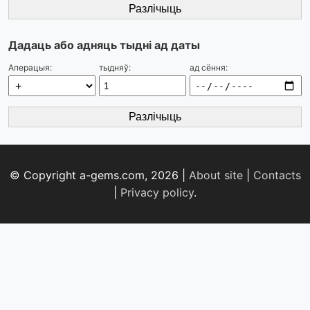
Разлічыць
Дадаць або адняць тыдні ад даты
Аперацыя:
тыдняў:
ад сёння:
Разлічыць
© Copyright a-gems.com, 2026 |
About site
|
Contacts
|
Privacy policy
.