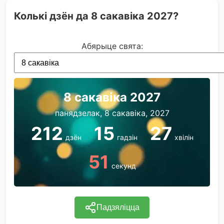
Колькі дзён да 8 сакавіка 2027?
Абярыце свята:
8 сакавіка 2027
панядзелак, 8 сакавіка, 2027
212
15
27
дзён
гадзін
хвілін
51
секунд
Падзяліцца