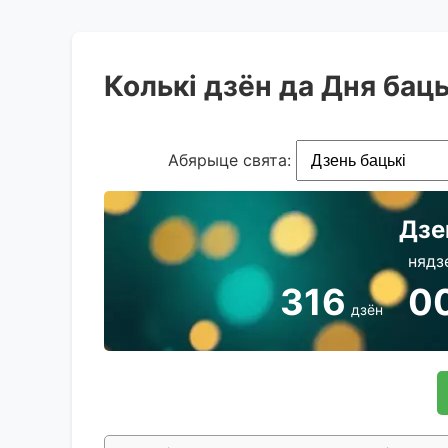
Колькі дзён да Дня бац
Абярыце свята:
Дзе
нядз
316
0
дзён