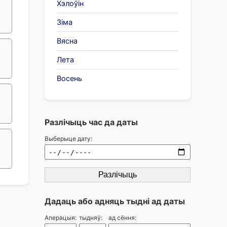
Хэлоўін
Зіма
Вясна
Лета
Восень
Разлічыць час да даты
Выберыце дату:
Разлічыць
Дадаць або адняць тыдні ад даты
Аперацыя:
тыдняў:
ад сёння: