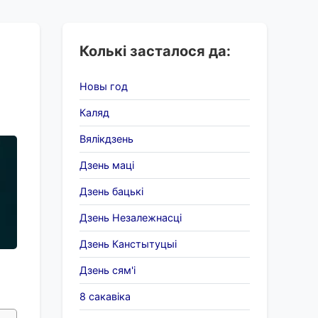
Колькі засталося да:
Новы год
Каляд
Вялікдзень
Дзень маці
Дзень бацькі
Дзень Незалежнасці
Дзень Канстытуцыі
Дзень сям'і
8 сакавіка