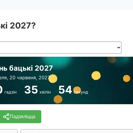
ькі 2027?
нь бацькі 2027
еля, 20 чэрвеня, 2027
0
35
54
гадзін
хвілін
секунд
Падзяліцца