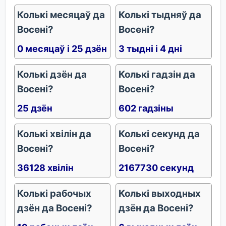
Колькі месяцаў да
Колькі тыдняў да
Восені?
Восені?
0 месяцаў і 25 дзён
3 тыдні і 4 дні
Колькі дзён да
Колькі гадзін да
Восені?
Восені?
25 дзён
602 гадзіны
Колькі хвілін да
Колькі секунд да
Восені?
Восені?
36128 хвілін
2167730 секунд
Колькі рабочых
Колькі выходных
дзён да Восені?
дзён да Восені?