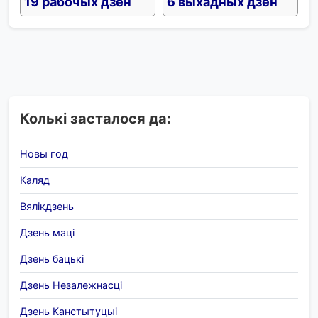
19 рабочых дзён
6 выхадных дзён
Колькі засталося да:
Новы год
Каляд
Вялікдзень
Дзень маці
Дзень бацькі
Дзень Незалежнасці
Дзень Канстытуцыі