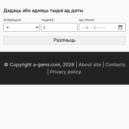
Дадаць або адняць тыдні ад даты
Аперацыя:
тыдняў:
ад сёння:
Разлічыць
© Copyright a-gems.com, 2026 |
About site
|
Contacts
|
Privacy policy
.