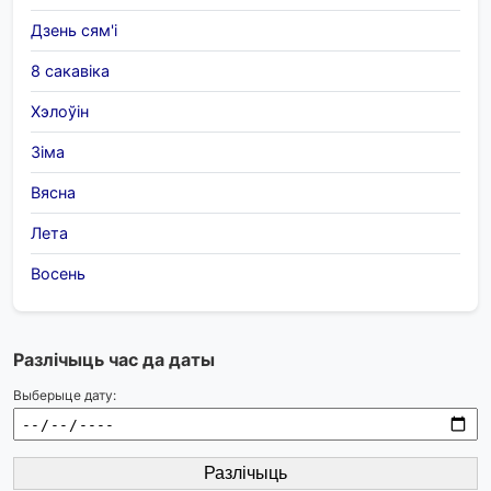
Дзень сям'і
8 сакавіка
Хэлоўін
Зіма
Вясна
Лета
Восень
Разлічыць час да даты
Выберыце дату:
Разлічыць