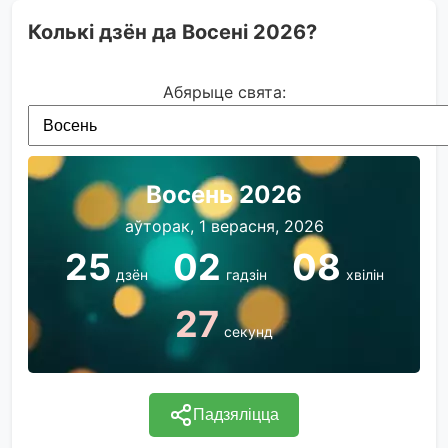
Колькі дзён да Восені 2026?
Абярыце свята:
Восень 2026
аўторак, 1 верасня, 2026
25
02
08
дзён
гадзін
хвілін
27
секунд
Падзяліцца