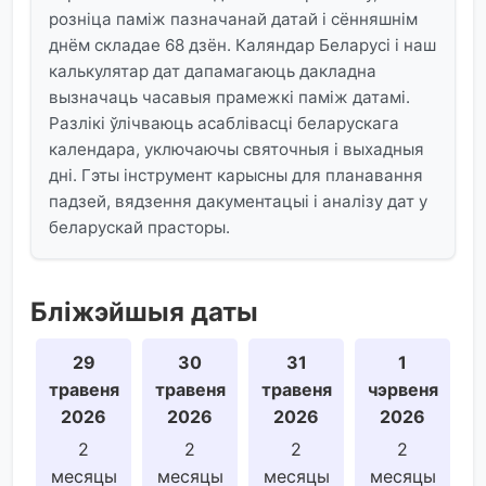
розніца паміж пазначанай датай і сённяшнім
днём складае 68 дзён. Каляндар Беларусі і наш
калькулятар дат дапамагаюць дакладна
вызначаць часавыя прамежкі паміж датамі.
Разлікі ўлічваюць асаблівасці беларускага
календара, уключаючы святочныя і выхадныя
дні. Гэты інструмент карысны для планавання
падзей, вядзення дакументацыі і аналізу дат у
беларускай прасторы.
Бліжэйшыя даты
29
30
31
1
травеня
травеня
травеня
чэрвеня
2026
2026
2026
2026
2
2
2
2
месяцы
месяцы
месяцы
месяцы