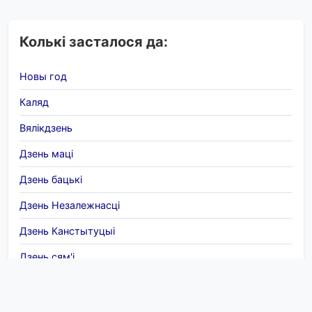
Колькі засталося да:
Новы год
Каляд
Вялікдзень
Дзень маці
Дзень бацькі
Дзень Незалежнасці
Дзень Канстытуцыі
Дзень сям'і
8 сакавіка
Хэлоўін