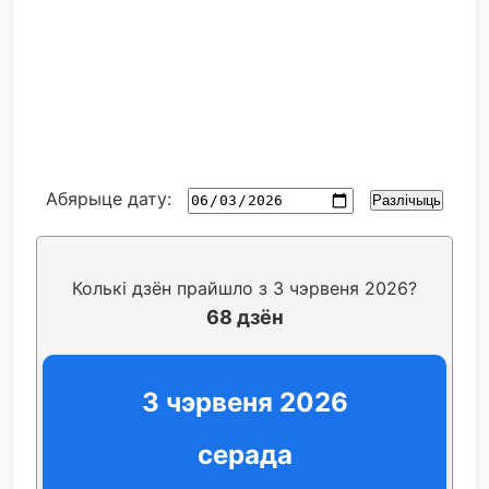
Абярыце дату:
Разлічыць
Колькі дзён прайшло з 3 чэрвеня 2026?
68 дзён
3 чэрвеня 2026
серада