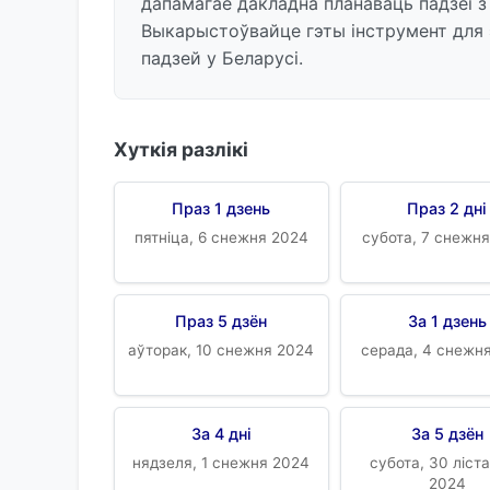
дапамагае дакладна планаваць падзеі з
Выкарыстоўвайце гэты інструмент для
падзей у Беларусі.
Хуткія разлікі
Праз 1 дзень
Праз 2 дні
пятніца, 6 снежня 2024
субота, 7 снежн
Праз 5 дзён
За 1 дзень
аўторак, 10 снежня 2024
серада, 4 снежн
За 4 дні
За 5 дзён
нядзеля, 1 снежня 2024
субота, 30 ліст
2024