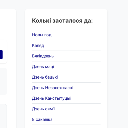
Колькі засталося да:
Новы год
Каляд
Вялікдзень
Дзень маці
Дзень бацькі
Дзень Незалежнасці
Дзень Канстытуцыі
Дзень сям'і
8 сакавіка