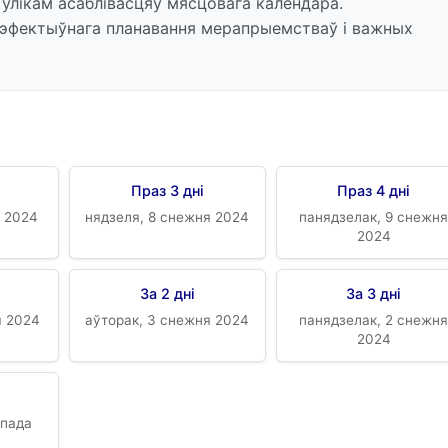
 улікам асаблівасцяў мясцовага календара.
 эфектыўнага планавання мерапрыемстваў і важных
Праз 3 дні
Праз 4 дні
я 2024
нядзеля, 8 снежня 2024
панядзелак, 9 снежн
2024
За 2 дні
За 3 дні
я 2024
аўторак, 3 снежня 2024
панядзелак, 2 снежн
2024
апада