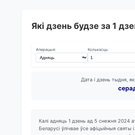
Які дзень будзе за 1 дз
Аперацыя:
Колькасць:
Дата і дзень тыдня, як
сера
Калі адняць 1 дзень ад 5 снежня 2024 
Беларусі ўлічвае ўсе афіцыйныя святы 