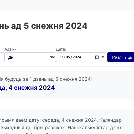
ень ад 5 снежня 2024
Адзінкі:
Дата:
Разлічыць
ія будуць за 1 дзень ад 5 снежня 2024:
да, 4 снежня 2024
атрымліваем дату: серада, 4 снежня 2024. Каляндар
і выхадныя дні пры разліках. Наш калькулятар дзён