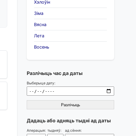
Хэлоўін
Зіма
Вясна
Лета
Восень
я
Разлічыць час да даты
Выберыце дату:
я
Разлічыць
Дадаць або адняць тыдні ад даты
Аперацыя:
тыдняў:
ад сёння: